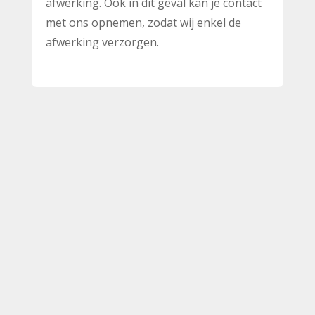
afwerking. Ook in dit geval kan je contact
met ons opnemen, zodat wij enkel de
afwerking verzorgen.

Duidelijke planning
Wij maken vooraf een duidelijke planning
en houden ons aan afspraken.

Klanttevredenheid
Wij staan voor kwaliteit en tevreden
klanten.
Ontdek DC Timmerwerken.

Gratis offerte