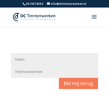
0619674694
info@dctimmerwerken.nl
Timmerman in Weesp
Bel mij terug